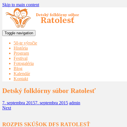
Skip to main content
Toggle navigation
50-te výročie
História
Program
Festival
Fotogaléria
Blog
Kalendár
Kontakt
Detský folklórny súbor Ratolesť
7. septembra 2015
7. septembra 2015
admin
Next
ROZPIS SKÚŠOK DFS RATOLESŤ