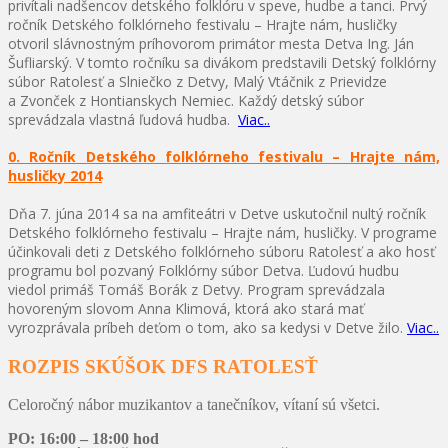
privítali nadšencov detského folklóru v speve, hudbe a tanci. Prvý
ročník Detského folklórneho festivalu – Hrajte nám, husličky
otvoril slávnostným príhovorom primátor mesta Detva Ing. Ján
Šufliarský. V tomto ročníku sa divákom predstavili Detský folklórny
súbor Ratolesť a Slniečko z Detvy, Malý Vtáčnik z Prievidze
a Zvonček z Hontianskych Nemiec. Každý detský súbor
sprevádzala vlastná ľudová hudba.
Viac..
0. Ročník Detského folklórneho festivalu – Hrajte nám,
husličky 2014
Dňa 7. júna 2014 sa na amfiteátri v Detve uskutočnil nultý ročník
Detského folklórneho festivalu – Hrajte nám, husličky. V programe
účinkovali deti z Detského folklórneho súboru Ratolesť a ako hosť
programu bol pozvaný Folklórny súbor Detva. Ľudovú hudbu
viedol primáš Tomáš Borák z Detvy. Program sprevádzala
hovoreným slovom Anna Klimová, ktorá ako stará mať
vyrozprávala príbeh deťom o tom, ako sa kedysi v Detve žilo.
Viac..
ROZPIS SKÚŠOK DFS RATOLESŤ
Celoročný nábor muzikantov a tanečníkov, vítaní sú všetci.
PO: 16:00 – 18:00 hod