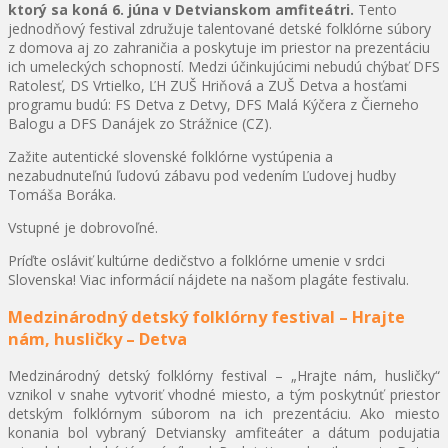
ktorý sa koná 6. júna v Detvianskom amfiteátri.
Tento
jednodňový festival združuje talentované detské folklórne súbory
z domova aj zo zahraničia a poskytuje im priestor na prezentáciu
ich umeleckých schopností. Medzi účinkujúcimi nebudú chýbať DFS
Ratolesť, DS Vrtielko, ĽH ZUŠ Hriňová a ZUŠ Detva a hosťami
programu budú: FS Detva z Detvy, DFS Malá Kýčera z Čierneho
Balogu a DFS Danájek zo Strážnice (CZ).
Zažite autentické slovenské folklórne vystúpenia a
nezabudnuteľnú ľudovú zábavu pod vedením Ľudovej hudby
Tomáša Boráka.
Vstupné je dobrovoľné.
Príďte osláviť kultúrne dedičstvo a folklórne umenie v srdci
Slovenska! Viac informácií nájdete na našom plagáte festivalu.
Medzinárodný detský folklórny festival – Hrajte
nám, husličky – Detva
Medzinárodný detský folklórny festival – „Hrajte nám, husličky“
vznikol v snahe vytvoriť vhodné miesto, a tým poskytnúť priestor
detským folklórnym súborom na ich prezentáciu. Ako miesto
konania bol vybraný Detviansky amfiteáter a dátum podujatia