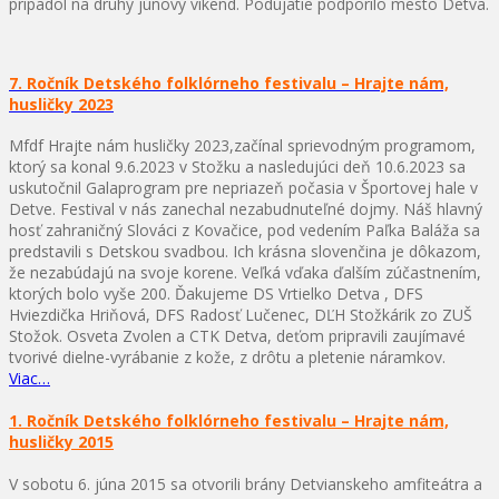
pripadol na druhý júnový víkend. Podujatie podporilo mesto Detva.
7. Ročník Detského folklórneho festivalu – Hrajte nám,
husličky 2023
Mfdf Hrajte nám husličky 2023,začínal sprievodným programom,
ktorý sa konal 9.6.2023 v Stožku a nasledujúci deň 10.6.2023 sa
uskutočnil Galaprogram pre nepriazeň počasia v Športovej hale v
Detve. Festival v nás zanechal nezabudnuteľné dojmy. Náš hlavný
hosť zahraničný Slováci z Kovačice, pod vedením Paľka Baláža sa
predstavili s Detskou svadbou. Ich krásna slovenčina je dôkazom,
že nezabúdajú na svoje korene. Veľká vďaka ďalším zúčastnením,
ktorých bolo vyše 200. Ďakujeme DS Vrtielko Detva , DFS
Hviezdička Hriňová, DFS Radosť Lučenec, DĽH Stožkárik zo ZUŠ
Stožok. Osveta Zvolen a CTK Detva, deťom pripravili zaujímavé
tvorivé dielne-vyrábanie z kože, z drôtu a pletenie náramkov.
Viac…
1. Ročník Detského folklórneho festivalu – Hrajte nám,
husličky 2015
V sobotu 6. júna 2015 sa otvorili brány Detvianskeho amfiteátra a