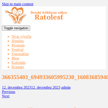
Skip to main content
Toggle navigation
50-te výročie
História
Program
Festival
Fotogaléria
Blog
Kalendár
Kontakt
366355403_694933605995230_1608368594
12. decembra 2023
12. decembra 2023
admin
Previous
Next