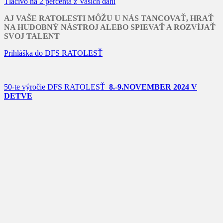
Tlačivo na 2 percentá z Vašich daní
AJ VAŠE RATOLESTI MÔŽU U NÁS TANCOVAŤ, HRAŤ
NA HUDOBNÝ NÁSTROJ ALEBO SPIEVAŤ A ROZVÍJAŤ
SVOJ TALENT
Prihláška do DFS RATOLESŤ
50-te výročie DFS RATOLESŤ
8.-9.NOVEMBER 2024 V
DETVE