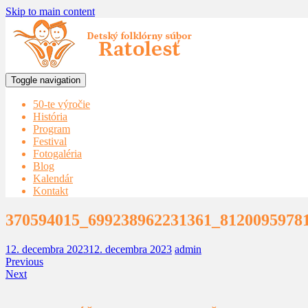
Skip to main content
Toggle navigation
50-te výročie
História
Program
Festival
Fotogaléria
Blog
Kalendár
Kontakt
370594015_699238962231361_8120095978
12. decembra 2023
12. decembra 2023
admin
Previous
Next