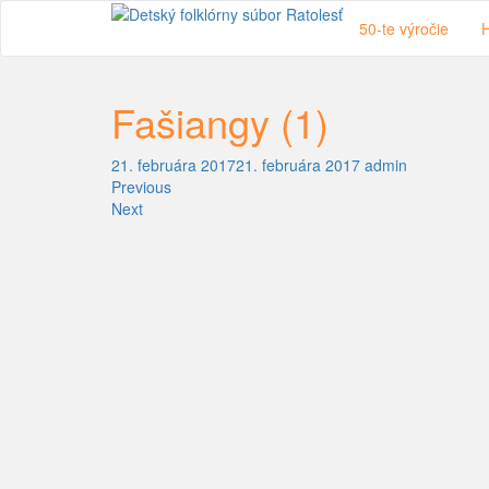
Skip
50-te výročie
H
to
main
content
Fašiangy (1)
21. februára 2017
21. februára 2017
admin
Previous
Next