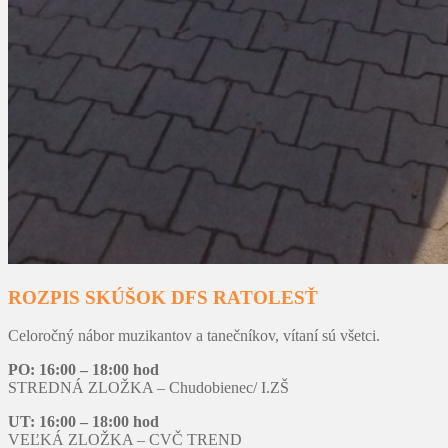
ROZPIS SKÚŠOK DFS RATOLESŤ
Celoročný nábor muzikantov a tanečníkov, vítaní sú všetci.
PO: 16:00 – 18:00 hod
STREDNÁ ZLOŽKA – Chudobienec/ I.ZŠ
UT: 16:00 – 18:00 hod
VEĽKÁ ZLOŽKA – CVČ TREND