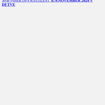
50-te výročie DFS RATOLESŤ
8.-9.NOVEMBER 2024 V
DETVE