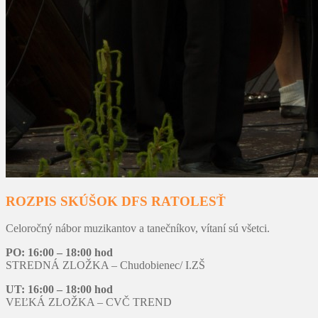
ROZPIS SKÚŠOK DFS RATOLESŤ
Celoročný nábor muzikantov a tanečníkov, vítaní sú všetci.
PO: 16:00 – 18:00 hod
STREDNÁ ZLOŽKA – Chudobienec/ I.ZŠ
UT: 16:00 – 18:00 hod
VEĽKÁ ZLOŽKA – CVČ TREND