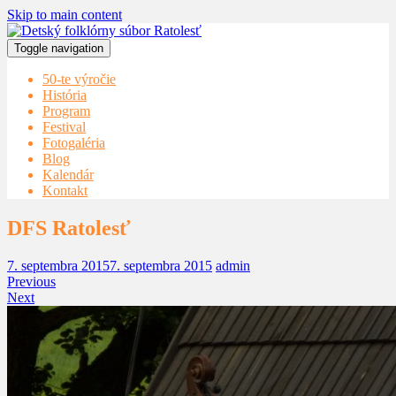
Skip to main content
Toggle navigation
50-te výročie
História
Program
Festival
Fotogaléria
Blog
Kalendár
Kontakt
DFS Ratolesť
7. septembra 2015
7. septembra 2015
admin
Previous
Next