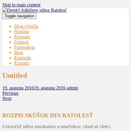
Skip to main content
Toggle navigation
50-te výročie
História
Program
Festival
Fotogaléria
Blog
Kalendár
Kontakt
Untitled
19. augusta 2016
19. augusta 2016
admin
Previous
Next
ROZPIS SKÚŠOK DFS RATOLESŤ
Celoročný nábor muzikantov a tanečníkov, vítaní sú všetci.