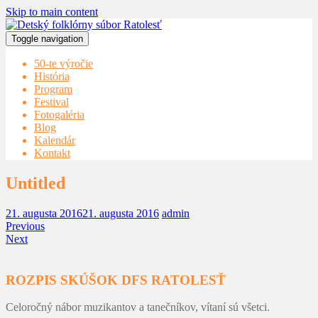
Skip to main content
Toggle navigation
50-te výročie
História
Program
Festival
Fotogaléria
Blog
Kalendár
Kontakt
Untitled
21. augusta 2016
21. augusta 2016
admin
Previous
Next
ROZPIS SKÚŠOK DFS RATOLESŤ
Celoročný nábor muzikantov a tanečníkov, vítaní sú všetci.