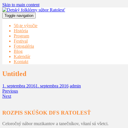
Skip to main content
Toggle navigation
50-te výročie
História
Program
Festival
Fotogaléria
Blog
Kalendár
Kontakt
Untitled
1. septembra 2016
1. septembra 2016
admin
Previous
Next
ROZPIS SKÚŠOK DFS RATOLESŤ
Celoročný nábor muzikantov a tanečníkov, vítaní sú všetci.