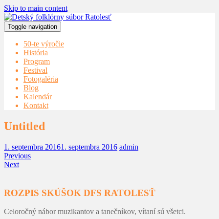
Skip to main content
Toggle navigation
50-te výročie
História
Program
Festival
Fotogaléria
Blog
Kalendár
Kontakt
Untitled
1. septembra 2016
1. septembra 2016
admin
Previous
Next
ROZPIS SKÚŠOK DFS RATOLESŤ
Celoročný nábor muzikantov a tanečníkov, vítaní sú všetci.