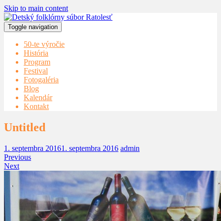
Skip to main content
Toggle navigation
50-te výročie
História
Program
Festival
Fotogaléria
Blog
Kalendár
Kontakt
Untitled
1. septembra 2016
1. septembra 2016
admin
Previous
Next