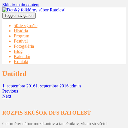
Skip to main content
Toggle navigation
50-te výročie
História
Program
Festival
Fotogaléria
Blog
Kalendár
Kontakt
Untitled
1. septembra 2016
1. septembra 2016
admin
Previous
Next
ROZPIS SKÚŠOK DFS RATOLESŤ
Celoročný nábor muzikantov a tanečníkov, vítaní sú všetci.