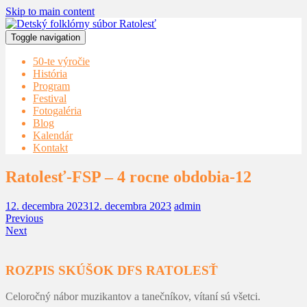
Skip to main content
Toggle navigation
50-te výročie
História
Program
Festival
Fotogaléria
Blog
Kalendár
Kontakt
Ratolesť-FSP – 4 rocne obdobia-12
12. decembra 2023
12. decembra 2023
admin
Previous
Next
ROZPIS SKÚŠOK DFS RATOLESŤ
Celoročný nábor muzikantov a tanečníkov, vítaní sú všetci.