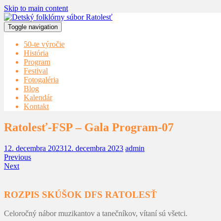
Skip to main content
Toggle navigation
50-te výročie
História
Program
Festival
Fotogaléria
Blog
Kalendár
Kontakt
Ratolesť-FSP – Gala Program-07
12. decembra 2023
12. decembra 2023
admin
Previous
Next
ROZPIS SKÚŠOK DFS RATOLESŤ
Celoročný nábor muzikantov a tanečníkov, vítaní sú všetci.