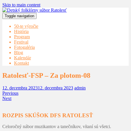
Skip to main content
Toggle navigation
50-te výročie
História
Program
Festival
Fotogaléria
Blog
Kalendár
Kontakt
Ratolesť-FSP – Za plotom-08
12. decembra 2023
12. decembra 2023
admin
Previous
Next
ROZPIS SKÚŠOK DFS RATOLESŤ
Celoročný nábor muzikantov a tanečníkov, vítaní sú všetci.