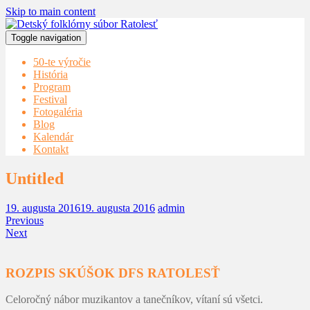
Skip to main content
Toggle navigation
50-te výročie
História
Program
Festival
Fotogaléria
Blog
Kalendár
Kontakt
Untitled
19. augusta 2016
19. augusta 2016
admin
Previous
Next
ROZPIS SKÚŠOK DFS RATOLESŤ
Celoročný nábor muzikantov a tanečníkov, vítaní sú všetci.